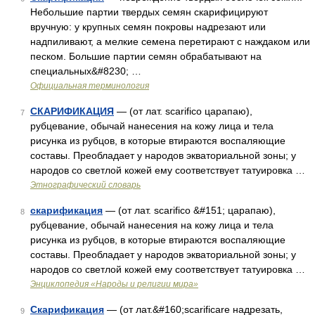
Небольшие партии твердых семян скарифицируют
вручную: у крупных семян покровы надрезают или
надпиливают, а мелкие семена перетирают с наждаком или
песком. Большие партии семян обрабатывают на
специальных&#8230; …
Официальная терминология
СКАРИФИКАЦИЯ
— (от лат. scarifico царапаю),
7
рубцевание, обычай нанесения на кожу лица и тела
рисунка из рубцов, в которые втираются воспаляющие
составы. Преобладает у народов экваториальной зоны; у
народов со светлой кожей ему соответствует татуировка …
Этнографический словарь
скарификация
— (от лат. scarifico &#151; царапаю),
8
рубцевание, обычай нанесения на кожу лица и тела
рисунка из рубцов, в которые втираются воспаляющие
составы. Преобладает у народов экваториальной зоны; у
народов со светлой кожей ему соответствует татуировка …
Энциклопедия «Народы и религии мира»
Скарификация
— (от лат.&#160;scarificare надрезать,
9