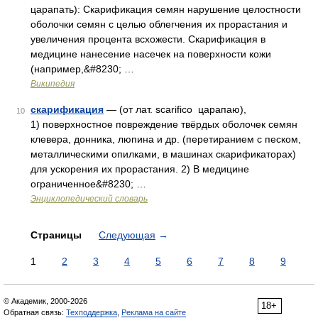
царапать): Скарификация семян нарушение целостности
оболочки семян с целью облегчения их прорастания и
увеличения процента всхожести. Скарификация в
медицине нанесение насечек на поверхности кожи
(например,&#8230; …
Википедия
скарификация
— (от лат. scarifico царапаю),
10
1) поверхностное повреждение твёрдых оболочек семян
клевера, донника, люпина и др. (перетиранием с песком,
металлическими опилками, в машинах скарификаторах)
для ускорения их прорастания. 2) В медицине
ограниченное&#8230; …
Энциклопедический словарь
Страницы
Следующая
→
1
2
3
4
5
6
7
8
9
© Академик, 2000-2026
18+
Обратная связь:
Техподдержка
,
Реклама на сайте