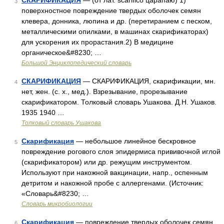
СКАРИФИКАЦИЯ
— (от лат. scarifico царапаю) 1)
3
поверхностное повреждение твердых оболочек семян
клевера, донника, люпина и др. (перетиранием с песком,
металлическими опилками, в машинах скарификаторах)
для ускорения их прорастания.2) В медицине
органическое&#8230; …
Большой Энциклопедический словарь
СКАРИФИКАЦИЯ
— СКАРИФИКАЦИЯ, скарификации, мн.
4
нет, жен. (с. х., мед.). Взрезывание, прорезывание
скарификатором. Толковый словарь Ушакова. Д.Н. Ушаков.
1935 1940 …
Толковый словарь Ушакова
Скарификация
— небольшое линейное бескровное
5
повреждение рогового слоя эпидермиса прививочной иглой
(скарификатором) или др. режущим инструментом.
Используют при накожной вакцинации, напр., оспенным
детритом и накожной пробе с аллергенами. (Источник:
«Словарь&#8230; …
Словарь микробиологии
Скарификация
— повреждение твердых оболочек семян.
6